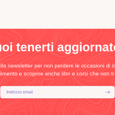
oi tenerti aggiorna
 alla newsletter per non perdere le occasioni di 
mento e scoprire anche libri e corsi che non ti
Indirizzo email