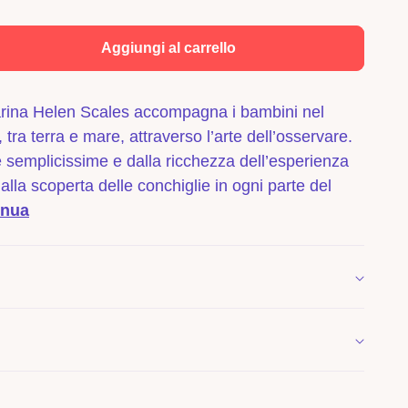
Aggiungi al carrello
nta
tà
arina Helen Scales accompagna i bambini nel
 tra terra e mare, attraverso l’arte dell’osservare.
ta
emplicissime e dalla ricchezza dell’esperienza
alla scoperta delle conchiglie in ogni parte del
glie
inua