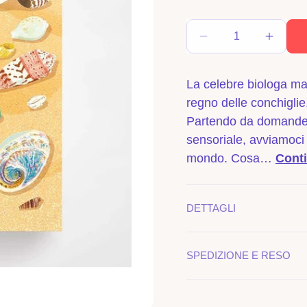
di
listino
Diminuisci
Aume
quantità
quanti
per
per
La celebre biologa m
La
La
regno delle conchiglie,
vita
vita
segreta
segre
Partendo da domande s
delle
delle
sensoriale, avviamoci 
conchiglie
conchi
mondo. Cosa…
Cont
DETTAGLI
SPEDIZIONE E RESO