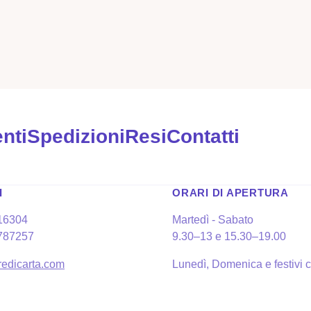
nti
Spedizioni
Resi
Contatti
I
ORARI DI APERTURA
16304
Martedì - Sabato
787257
9.30–13 e 15.30–19.00
edicarta.com
Lunedì, Domenica e festivi 