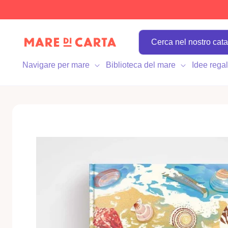
irettamente
 contenuti
Navigare per mare
Biblioteca del mare
Idee rega
Passa alle
informazioni
sul prodotto