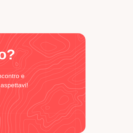
to?
incontro e
 aspettavi!